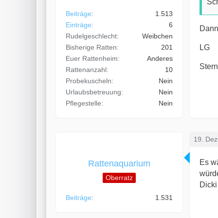
Sch
Beiträge
1.513
Einträge
6
Dann
Rudelgeschlecht
Weibchen
Bisherige Ratten
201
LG
Euer Rattenheim
Anderes
Ster
Rattenanzahl
10
Probekuscheln
Nein
Urlaubsbetreuung
Nein
Pflegestelle
Nein
19. De
Es wä
Rattenaquarium
würde
Oberratz
Dicki
Beiträge
1.531