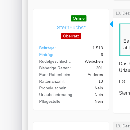
19. De
Online
SternFuchs*
Oberratz
Es 
abl
Beiträge
1.513
Einträge
6
Rudelgeschlecht
Weibchen
Das k
Bisherige Ratten
201
Urlau
Euer Rattenheim
Anderes
Rattenanzahl
10
LG
Probekuscheln
Nein
Ster
Urlaubsbetreuung
Nein
Pflegestelle
Nein
19. De