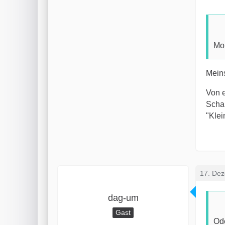
Mo
Meins
Von e
Schau
"Klei
17. De
dag-um
Gast
Ode