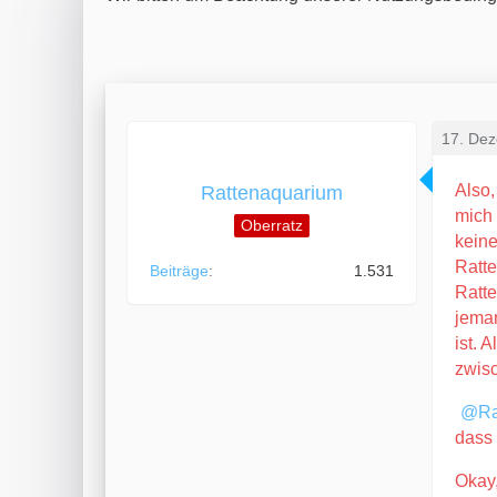
17. De
Also,
Rattenaquarium
mich 
Oberratz
keine
Ratte
Beiträge
1.531
Ratte
jeman
ist. 
zwisc
Ra
dass 
Okay,