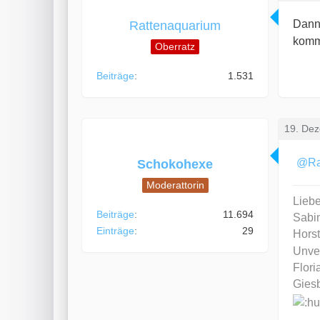
Dann 
Rattenaquarium
komm
Oberratz
Beiträge
1.531
19. De
Ra
Schokohexe
Moderattorin
Lieb
Beiträge
11.694
Sabi
Einträge
29
Hors
Unver
Flori
Giesb