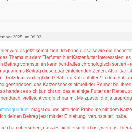
zember 2025 um 09:03
 hier wird es jetzt kompliziert. Ich habe diese sowie die nächste
das Thema mit dem Tierfutter, hier Katzenfutter interesssiert, es
n Beitrag voranstellen kann (wird alles chronologisch sortiert - a
naquariums Beitrag diese paar einleitenden Zeilen. Also klar ist 
n. Trotzdem, wo liegt die Gefahr im Katzenfutter? In dem Fall a
d geschrieben, das Katzensnacks aktuell der Renner bei ihren 
Also handelt es sich ja nicht um das alleinige Futter der Ratten
hendurch, vielleicht vergleichbar mit Malzpaste, die ja ursprüngl
ttenaquarium
magst du uns bitte dein Probelme mit dem Katzen
ich deinen Beitrag jetzt mit der Einleitung "verunstaltet" habe.
 ich hab übersehen, dass es nicht ersichtlich ist, wer das Them