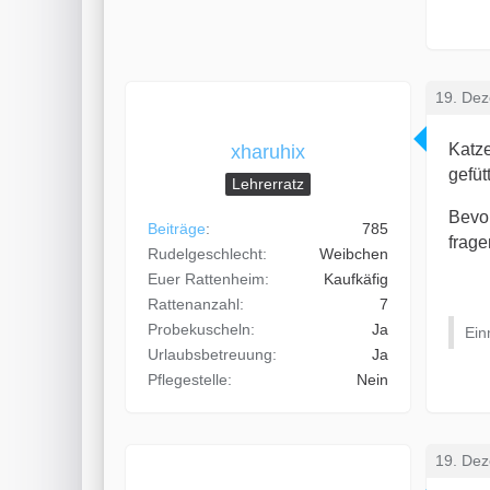
19. De
Katze
xharuhix
gefüt
Lehrerratz
Bevor
Beiträge
785
frage
Rudelgeschlecht
Weibchen
Euer Rattenheim
Kaufkäfig
Rattenanzahl
7
Probekuscheln
Ja
Ein
Urlaubsbetreuung
Ja
Pflegestelle
Nein
19. De