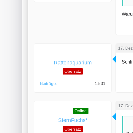
Waru
17. De
Schli
Rattenaquarium
Oberratz
Beiträge
1.531
17. De
Online
SternFuchs*
Oberratz