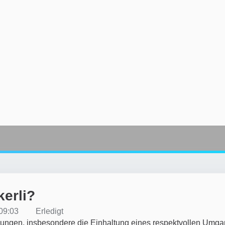
kerli?
09:03
Erledigt
ungen, insbesondere die Einhaltung eines respektvollen Umga