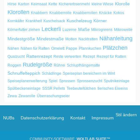
Klorolle
Hirse
Karton
Keimsaat
Kette
Kichererbsenmehl
kleine Wiese
Klorollen
Knabbern
Knabberrolle
Knabberrollen
Knäcke
Kokos
Kuschelzeug
Körner
Kornkäfer
Krankheit
Kuschelsack
Leckerli
Maße
Körnerfutter ziehen
Luzerne
Mikrogreens
Mikrowelle
Nähanleitung
Mindestgröße
Mindestmaße
Motten
Nacktratten
Plätzchen
Nähen
Nähen für Ratten
Omelett
Pappe
Pfannkuchen
Rattenrezept
Qualzucht
Reste verwerten
Rezept
Rezept für Ratten
Rudelgröße
Roggen
Rührei
Schlupfhängematte
Schnuffelteppich
Schädlinge
Speiseplan bereichern im Wint
Speiseplanerweiterung
Spiel
Sprossen
Sprossenzucht
Sputnikeinlage
Spülbeckeneinlage
SSSR Pellets
Teebeuteltütchen
tierisches Eiweiss
Zewa
Zewarolle
Überraschungseier
Stil ändern
NUBs
Datenschutzerklärung
Kontakt
Impressum
COMMUNITY-SOFTWARE:
WOLTLAB SUITE™