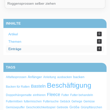
Roggensprossen selber ziehen
INHALTE
Artikel
0
Themen
0
Einträge
4
TAGS
Anfänger
backen
Alfalfasprossen
Anleitung
ausbacken
Beschäftigung
Basteln
Backen für Ratten
Fleece
Doppelhängematte
einfrieren
Futter
Futter behandeln
Futtermilben
futtermischen
Futtersuche
Gebäck
Gehege
Gemüse
Größe
Gemüsepuffer
Geschicklichkeitsspiel
Getreide
Grünpflänzchen