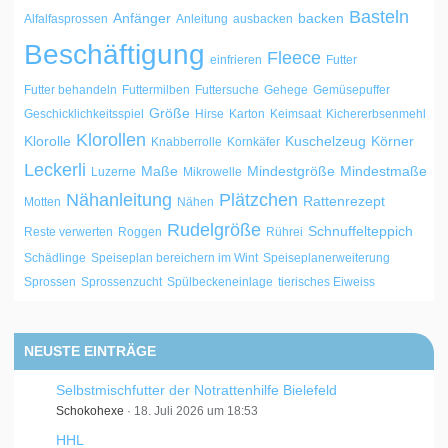
Basteln
Anfänger
backen
Alfalfasprossen
Anleitung
ausbacken
Beschäftigung
Fleece
einfrieren
Futter
Futter behandeln
Futtermilben
Futtersuche
Gehege
Gemüsepuffer
Größe
Geschicklichkeitsspiel
Hirse
Karton
Keimsaat
Kichererbsenmehl
Klorollen
Klorolle
Kuschelzeug
Körner
Knabberrolle
Kornkäfer
Leckerli
Maße
Mindestgröße
Mindestmaße
Luzerne
Mikrowelle
Nähanleitung
Plätzchen
Rattenrezept
Motten
Nähen
Rudelgröße
Schnuffelteppich
Reste verwerten
Roggen
Rührei
Schädlinge
Speiseplan bereichern im Wint
Speiseplanerweiterung
Sprossen
Sprossenzucht
Spülbeckeneinlage
tierisches Eiweiss
NEUSTE EINTRÄGE
Selbstmischfutter der Notrattenhilfe Bielefeld
Schokohexe
18. Juli 2026 um 18:53
HHL