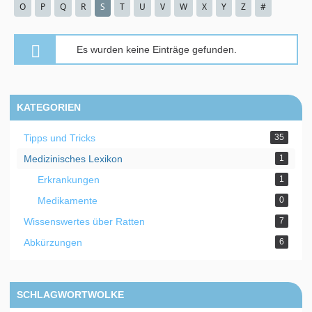
O
P
Q
R
S
T
U
V
W
X
Y
Z
#
Es wurden keine Einträge gefunden.
KATEGORIEN
Tipps und Tricks
35
Medizinisches Lexikon
1
Erkrankungen
1
Medikamente
0
Wissenswertes über Ratten
7
Abkürzungen
6
SCHLAGWORTWOLKE