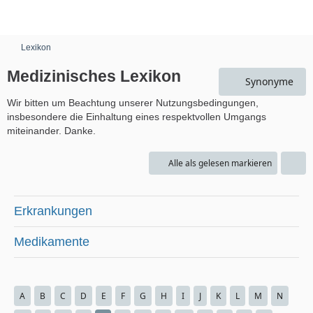
Lexikon
Medizinisches Lexikon
Synonyme
Wir bitten um Beachtung unserer Nutzungsbedingungen,
insbesondere die Einhaltung eines respektvollen Umgangs
miteinander. Danke.
Alle als gelesen markieren
Erkrankungen
Medikamente
A
B
C
D
E
F
G
H
I
J
K
L
M
N