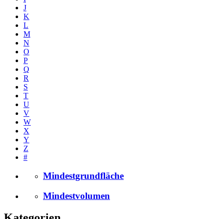
J
K
L
M
N
O
P
Q
R
S
T
U
V
W
X
Y
Z
#
Mindestgrundfläche
Mindestvolumen
Kategorien