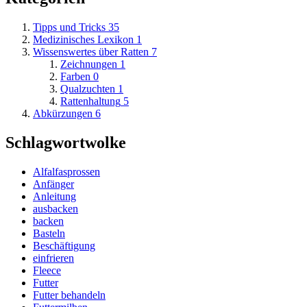
Tipps und Tricks
35
Medizinisches Lexikon
1
Wissenswertes über Ratten
7
Zeichnungen
1
Farben
0
Qualzuchten
1
Rattenhaltung
5
Abkürzungen
6
Schlagwortwolke
Alfalfasprossen
Anfänger
Anleitung
ausbacken
backen
Basteln
Beschäftigung
einfrieren
Fleece
Futter
Futter behandeln