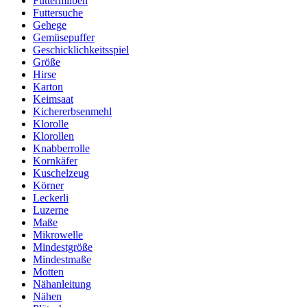
Futtermilben
Futtersuche
Gehege
Gemüsepuffer
Geschicklichkeitsspiel
Größe
Hirse
Karton
Keimsaat
Kichererbsenmehl
Klorolle
Klorollen
Knabberrolle
Kornkäfer
Kuschelzeug
Körner
Leckerli
Luzerne
Maße
Mikrowelle
Mindestgröße
Mindestmaße
Motten
Nähanleitung
Nähen