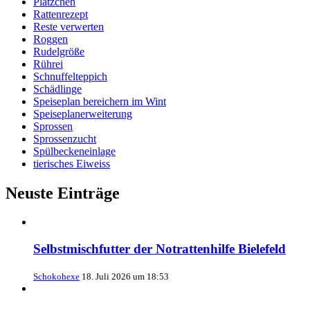
Plätzchen
Rattenrezept
Reste verwerten
Roggen
Rudelgröße
Rührei
Schnuffelteppich
Schädlinge
Speiseplan bereichern im Wint
Speiseplanerweiterung
Sprossen
Sprossenzucht
Spülbeckeneinlage
tierisches Eiweiss
Neuste Einträge
Selbstmischfutter der Notrattenhilfe Bielefeld
Schokohexe
18. Juli 2026 um 18:53